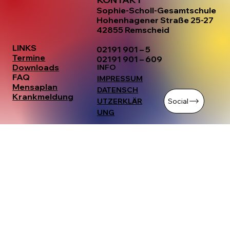
Sophie-Scholl-Gesamtschule
Hohenhagener Straße 25-27
42855 Remscheid
LINKS
02191 901 – 5
Termine
02191 901 – 609
Downloads
INFO
FAQ
IMPRESSUM
Mensaplan
DATENSCH
Krankmeldung
Social
UTZERKLÄR
UNG